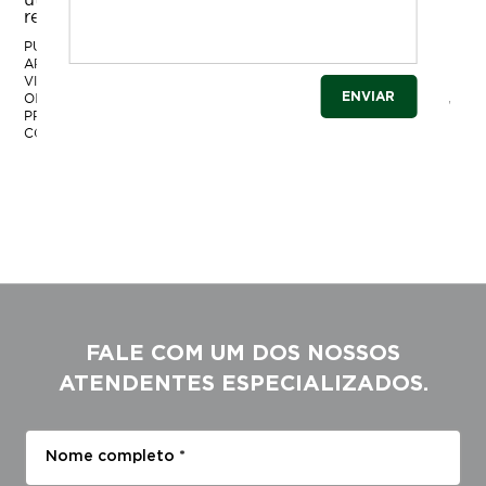
responsabilidade …
Continue lendo
→
PUBLICADO EM
BLOG
,
BOMBEIROS
,
NORMAS
|
COM A TAG
APROVAÇÃO VISTORIA
,
AVCB
,
AVCB BOMBEIROS
,
EDIFICAÇÃO
VISTORIA
,
LAUDO EDIFICAÇÃO
,
LAUDO IMÓVEL
,
LEGISLAÇÃO
,
OBTENÇÃO DE AVCB
,
PROCEDIMENTO INCÊNDIO EDIFICAÇÕES
,
PROTEÇÃO CONTRA INCÊNDIO EM EDIFICAÇÕES
,
VISTORIA DO
CORPO DE BOMBEIROS
|
DEIXE UM COMENTÁRIO
FALE COM UM DOS NOSSOS
ATENDENTES ESPECIALIZADOS.
Nome completo *