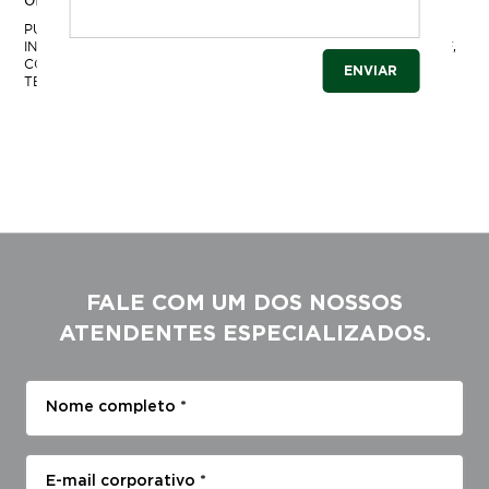
PUBLICADO EM
BLOG
,
BOMBEIROS
|
COM A TAG
ALEMANHA
INCLUSIVA
,
ASEGURANCA_CONTRA_INCENDIO_NO_BRASIL.PDF
,
COBRA
,
COLDCUT
,
NOVIDADE
,
SISTEMA DE CORTE
,
TECNOLOGIA
|
DEIXE UM COMENTÁRIO
FALE COM UM DOS NOSSOS
ATENDENTES ESPECIALIZADOS.
Nome completo *
E-mail corporativo *