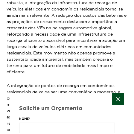
robusta, a integração da infraestrutura de recarga de
veículos elétricos em condomínios residenciais torna-se
ainda mais relevante. A redução dos custos das baterias e
as projeções de crescimento destacam a importância
crescente dos VEs na paisagem automotiva global,
reforçando a necessidade de uma infraestrutura de
recarga eficiente e acessível para incentivar a adoção em
larga escala de veículos elétricos em comunidades
residenciais. Este movimento não apenas promove a
sustentabilidade ambiental, mas também prepara o
terreno para um futuro de mobilidade mais limpo e
eficiente.
A integração de pontos de recarga em condomínios
residenciais deixa de ser uma conveniência moderna, e
passa a ser uma contribuição tangível para um futuro
mais limpo e sustentável. À medida que a revolução dos
Solicite um Orçamento
veículos elétricos avança, os condomínios que lideram
essa transição não apenas atendem às necessidades dos
NOME*
residentes, mas também definem o padrão para uma
comunidade mais consciente e ecologicamente